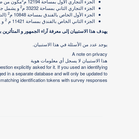
2
الجزء التجاري الأول بمساحة 12194 م
مكون من طابق أرضي و عدد 2 
2
الجزء التجاري الثاني بمساحة 33232 م
و يشمل جمي
2
الجزء الأول الخاص بالفندق بمساحة 10848 م
(الدور
2
الجزء الثاني الخاص بالفندق بمساحة 11421 م
و يشم
يهدف هذا الاستبيان إلى معرفة آراء الجمهور و المتأثرين ب
يوجد عدد من الأسئلة في هذا الاستبيان.
A note on privacy
هذا الاستبيان لا يسجل أي معلومات هوية
ion explicitly asked for it. If you used an identifying
aged in a separate database and will only be updated to
 matching identification tokens with survey responses.