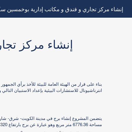
إنشاء مركز تجاري و فندق و مكاتب إدارية بوخمسين سك
إنشاء مركز تجا
بناء على قرار من الهيئة العامة للبيئة للأخذ برأي الجم
انترناشيونال للاستشارات البيئية بإعداد الاستبيان التا
يتضمن المشروع إنشاء برج في مدينة الكويت- شرق- شارع أ
مساحة 6776.36 متر مربع وهو عبارة عن برج بارتفاع 320 م يحتوي على فندق سياحي و مكاتب إدارية و جزء تجاري، ويقسم البرج كالتالي: